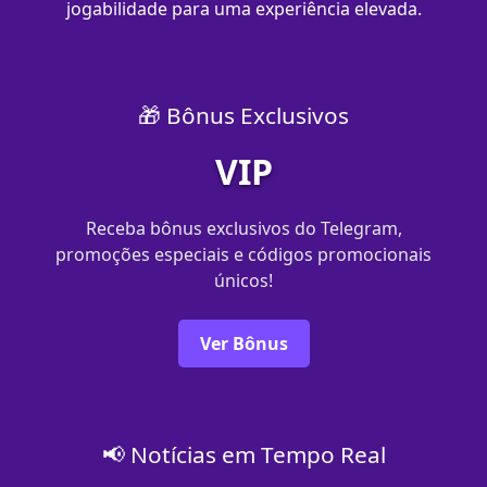
jogabilidade para uma experiência elevada.
🎁 Bônus Exclusivos
VIP
Receba bônus exclusivos do Telegram,
promoções especiais e códigos promocionais
únicos!
Ver Bônus
📢 Notícias em Tempo Real