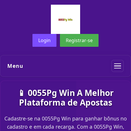
Login
Registrar-se
Menu
📱 0055Pg Win A Melhor
Plataforma de Apostas
Cadastre-se na 0055Pg Win para ganhar bônus no
cadastro e em cada recarga. Com a 0055Pg Win,