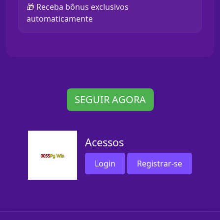
🎁 Receba bônus exclusivos
automaticamente
SEGUIR AGORA
Acessos
Login
Registrar-se