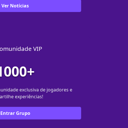
Ver Notícias
Comunidade VIP
1000+
unidade exclusiva de jogadores e
rtilhe experiências!
Entrar Grupo