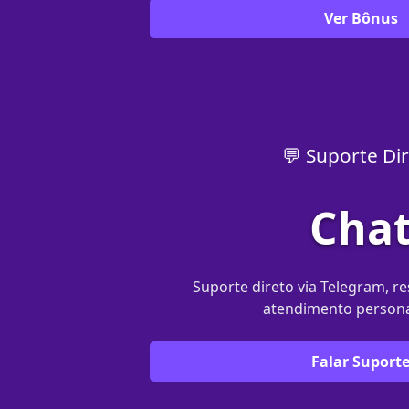
Ver Bônus
💬 Suporte Di
Cha
Suporte direto via Telegram, r
atendimento persona
Falar Suport