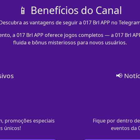
📱 Benefícios do Canal
Descubra as vantagens de seguir a 017 Brl APP no Telegra
o, a 017 Brl APP oferece jogos completos — a 017 Brl APP
fluida e bônus misteriosos para novos usuários.
sivos
📢 Notí
m, promoções especiais
Fique por dentro d
s únicos!
eventos da 