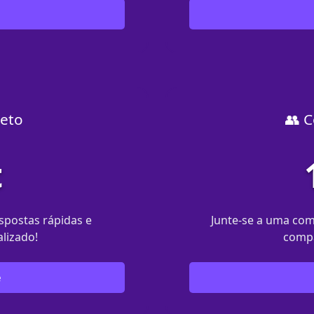
reto
👥 
t
espostas rápidas e
Junte-se a uma com
lizado!
compa
e