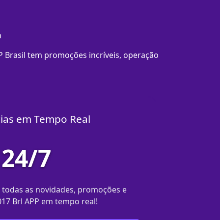
m
 Brasil tem promoções incríveis, operação
cias em Tempo Real
24/7
e todas as novidades, promoções e
017 Brl APP em tempo real!