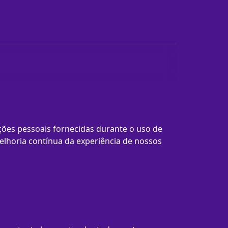
ções pessoais fornecidas durante o uso de
elhoria contínua da experiência de nossos