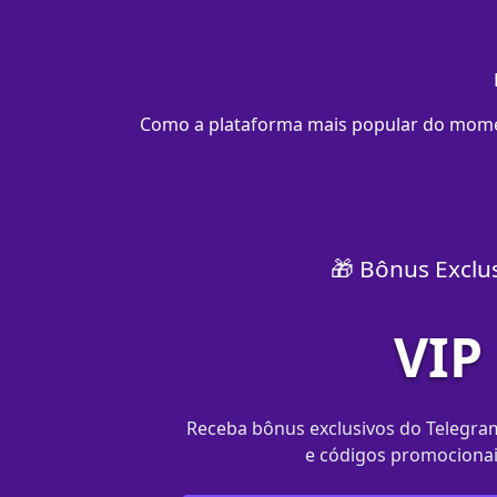
Como a plataforma mais popular do moment
🎁 Bônus Exclu
VIP
Receba bônus exclusivos do Telegra
e códigos promocionai