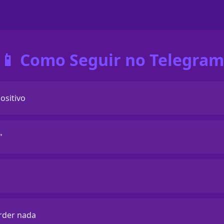
📱 Como Seguir no Telegram
ositivo
"
erder nada