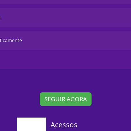
a
aticamente
SEGUIR AGORA
Acessos