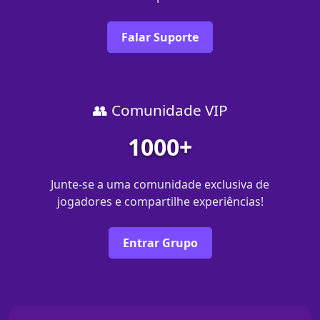
Falar Suporte
👥 Comunidade VIP
1000+
Junte-se a uma comunidade exclusiva de
jogadores e compartilhe experiências!
Entrar Grupo