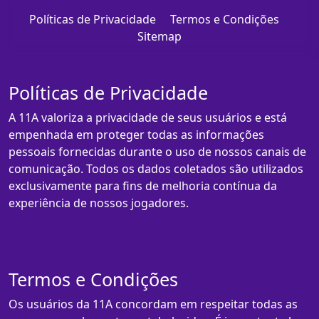
Políticas de Privacidade
Termos e Condições
Sitemap
Políticas de Privacidade
A 11A valoriza a privacidade de seus usuários e está
empenhada em proteger todas as informações
pessoais fornecidas durante o uso de nossos canais de
comunicação. Todos os dados coletados são utilizados
exclusivamente para fins de melhoria contínua da
experiência de nossos jogadores.
Termos e Condições
Os usuários da 11A concordam em respeitar todas as