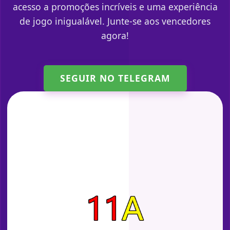
acesso a promoções incríveis e uma experiência
de jogo inigualável. Junte-se aos vencedores
agora!
SEGUIR NO TELEGRAM