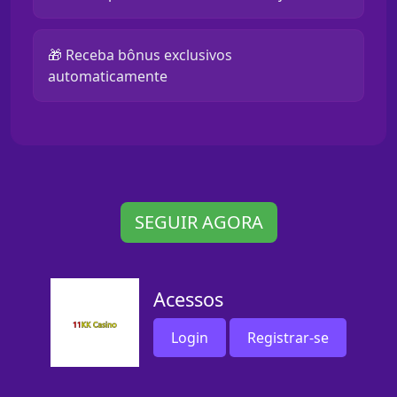
🎁 Receba bônus exclusivos
automaticamente
SEGUIR AGORA
Acessos
Login
Registrar-se