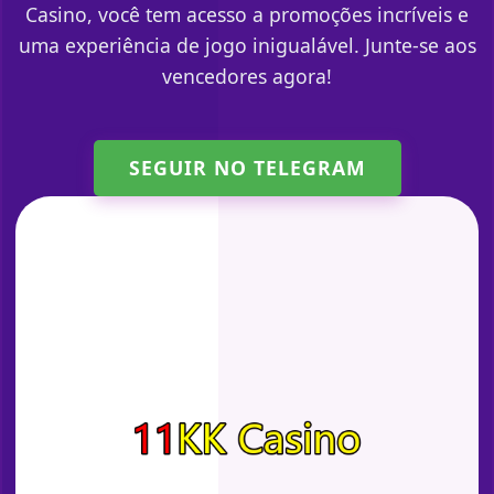
Casino, você tem acesso a promoções incríveis e
uma experiência de jogo inigualável. Junte-se aos
vencedores agora!
SEGUIR NO TELEGRAM