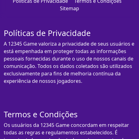
Políticas de Privacidade
Termos e Condições
Sitemap
Políticas de Privacidade
A 12345 Game valoriza a privacidade de seus usuários e
está empenhada em proteger todas as informações
pessoais fornecidas durante o uso de nossos canais de
comunicação. Todos os dados coletados são utilizados
exclusivamente para fins de melhoria contínua da
experiência de nossos jogadores.
Termos e Condições
Os usuários da 12345 Game concordam em respeitar
todas as regras e regulamentos estabelecidos. É