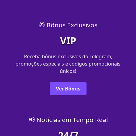
🎁 Bônus Exclusivos
VIP
Receba bônus exclusivos do Telegram,
promoções especiais e códigos promocionais
únicos!
Ver Bônus
📢 Notícias em Tempo Real
24/7