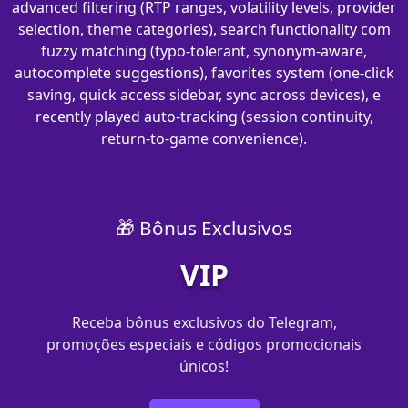
advanced filtering (RTP ranges, volatility levels, provider
selection, theme categories), search functionality com
fuzzy matching (typo-tolerant, synonym-aware,
autocomplete suggestions), favorites system (one-click
saving, quick access sidebar, sync across devices), e
recently played auto-tracking (session continuity,
return-to-game convenience).
🎁 Bônus Exclusivos
VIP
Receba bônus exclusivos do Telegram,
promoções especiais e códigos promocionais
únicos!