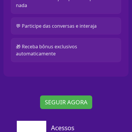
nada
💬 Participe das conversas e interaja
🎁 Receba bônus exclusivos
automaticamente
SEGUIR AGORA
Acessos