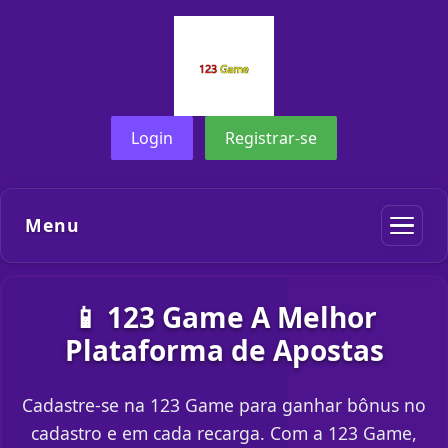
Login
Registrar-se
Menu
📱 123 Game A Melhor
Plataforma de Apostas
Cadastre-se na 123 Game para ganhar bônus no
cadastro e em cada recarga. Com a 123 Game,