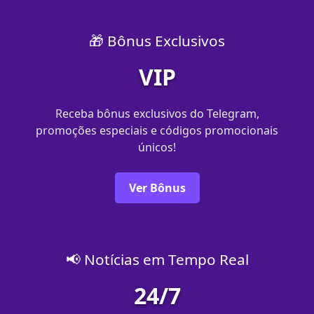
🎁 Bônus Exclusivos
VIP
Receba bônus exclusivos do Telegram,
promoções especiais e códigos promocionais
únicos!
Ver Bônus
📢 Notícias em Tempo Real
24/7