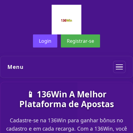
Login
Registrar-se
Menu
📱 136Win A Melhor
Plataforma de Apostas
Cadastre-se na 136Win para ganhar bônus no
cadastro e em cada recarga. Com a 136Win, você