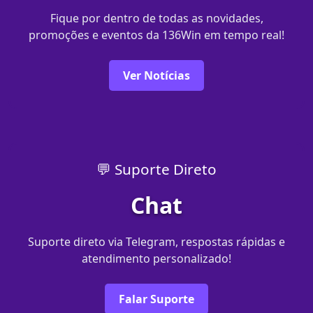
Fique por dentro de todas as novidades,
promoções e eventos da 136Win em tempo real!
Ver Notícias
💬 Suporte Direto
Chat
Suporte direto via Telegram, respostas rápidas e
atendimento personalizado!
Falar Suporte