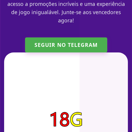
acesso a promoções incríveis e uma experiência
de jogo inigualável. Junte-se aos vencedores
agora!
SEGUIR NO TELEGRAM