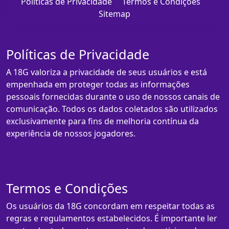
Políticas de Privacidade
Termos e Condições
Sitemap
Políticas de Privacidade
A 18G valoriza a privacidade de seus usuários e está
empenhada em proteger todas as informações
pessoais fornecidas durante o uso de nossos canais de
comunicação. Todos os dados coletados são utilizados
exclusivamente para fins de melhoria contínua da
experiência de nossos jogadores.
Termos e Condições
Os usuários da 18G concordam em respeitar todas as
regras e regulamentos estabelecidos. É importante ler