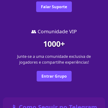
Falar Suporte
👥 Comunidade VIP
1000+
Junte-se a uma comunidade exclusiva de
jogadores e compartilhe experiências!
Entrar Grupo
📱 Como Seguir no Telegram