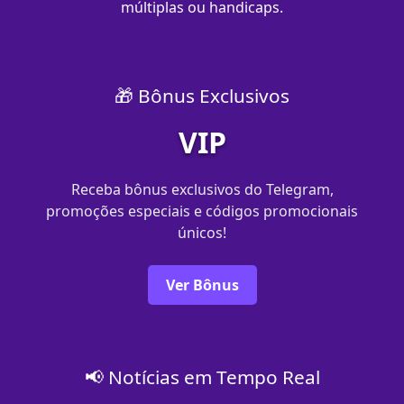
múltiplas ou handicaps.
🎁 Bônus Exclusivos
VIP
Receba bônus exclusivos do Telegram,
promoções especiais e códigos promocionais
únicos!
Ver Bônus
📢 Notícias em Tempo Real