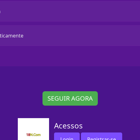
a
aticamente
SEGUIR AGORA
Acessos
Login
Registrar-se