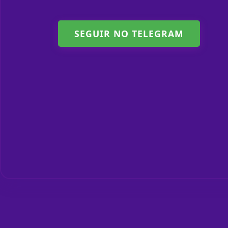
SEGUIR NO TELEGRAM