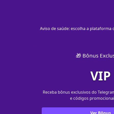
Aviso de saúde: escolha a plataforma o
🎁 Bônus Exclu
VIP
Receba bônus exclusivos do Telegra
e códigos promocionai
Ver Bônus