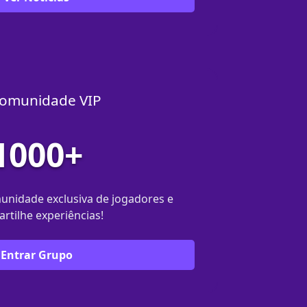
Comunidade VIP
1000+
unidade exclusiva de jogadores e
rtilhe experiências!
Entrar Grupo