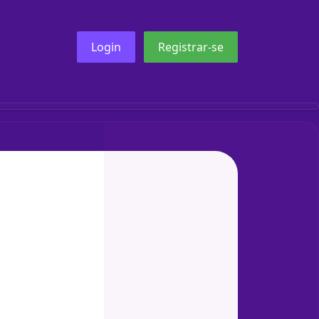
Login
Registrar-se