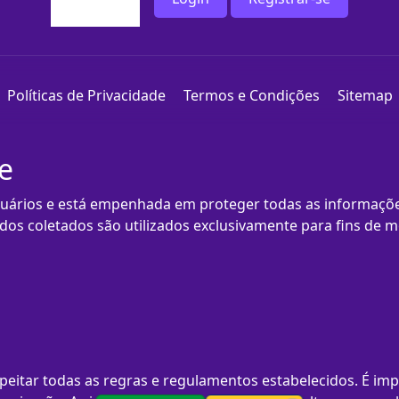
Políticas de Privacidade
Termos e Condições
Sitemap
de
usuários e está empenhada em proteger todas as informaçõe
os coletados são utilizados exclusivamente para fins de m
itar todas as regras e regulamentos estabelecidos. É imp