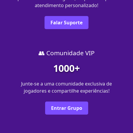
atendimento personalizado!
Falar Suporte
👥 Comunidade VIP
1000+
Junte-se a uma comunidade exclusiva de
jogadores e compartilhe experiências!
Entrar Grupo