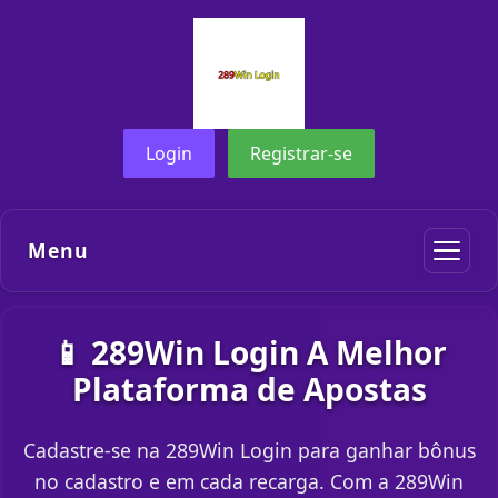
Login
Registrar-se
Menu
📱 289Win Login A Melhor
Plataforma de Apostas
Cadastre-se na 289Win Login para ganhar bônus
no cadastro e em cada recarga. Com a 289Win