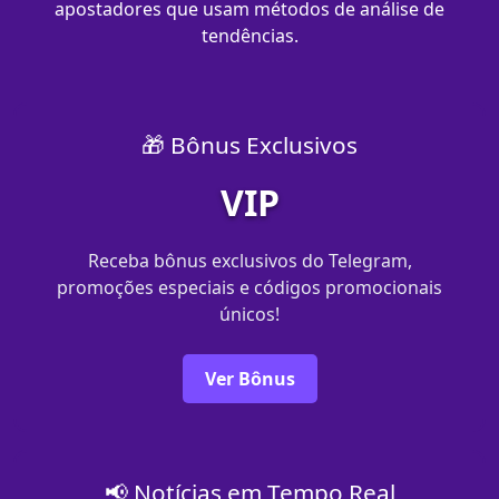
apostadores que usam métodos de análise de
tendências.
🎁 Bônus Exclusivos
VIP
Receba bônus exclusivos do Telegram,
promoções especiais e códigos promocionais
únicos!
Ver Bônus
📢 Notícias em Tempo Real