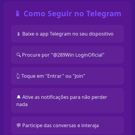
📱 Como Seguir no Telegram
📱 Baixe o app Telegram no seu dispositivo
🔍 Procure por "@289Win LoginOficial"
👆 Toque em "Entrar" ou "Join"
🔔 Ative as notificações para não perder
nada
💬 Participe das conversas e interaja