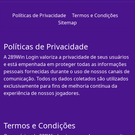
Políticas de Privacidade
Termos e Condições
Sitemap
Políticas de Privacidade
A 289Win Login valoriza a privacidade de seus usuários
e está empenhada em proteger todas as informações
pessoais fornecidas durante o uso de nossos canais de
comunicação. Todos os dados coletados são utilizados
exclusivamente para fins de melhoria contínua da
experiência de nossos jogadores.
Termos e Condições