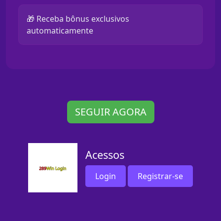
🎁 Receba bônus exclusivos
automaticamente
SEGUIR AGORA
Acessos
Login
Registrar-se