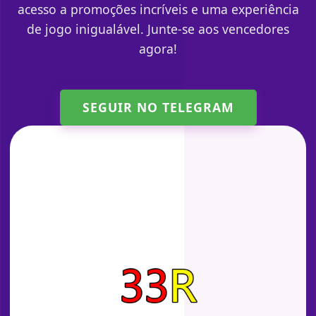
acesso a promoções incríveis e uma experiência
de jogo inigualável. Junte-se aos vencedores
agora!
SEGUIR NO TELEGRAM