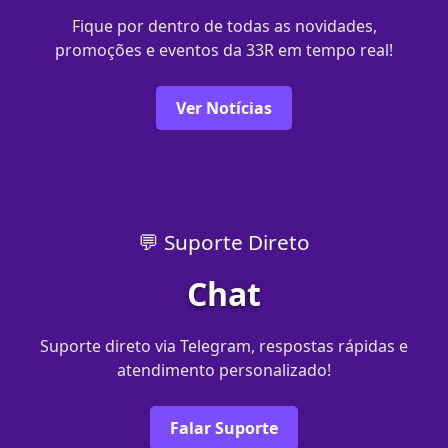
Fique por dentro de todas as novidades,
promoções e eventos da 33R em tempo real!
Ver Notícias
💬 Suporte Direto
Chat
Suporte direto via Telegram, respostas rápidas e
atendimento personalizado!
Falar Suporte