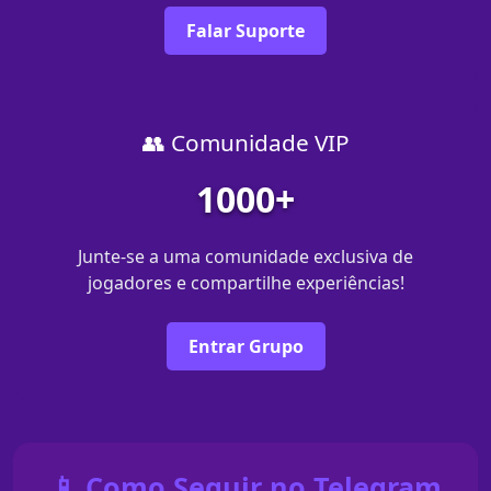
Falar Suporte
👥 Comunidade VIP
1000+
Junte-se a uma comunidade exclusiva de
jogadores e compartilhe experiências!
Entrar Grupo
📱 Como Seguir no Telegram