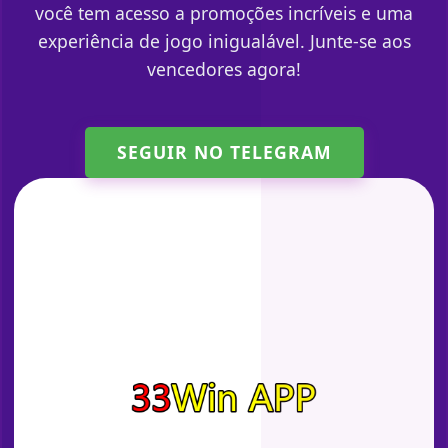
você tem acesso a promoções incríveis e uma
experiência de jogo inigualável. Junte-se aos
vencedores agora!
SEGUIR NO TELEGRAM