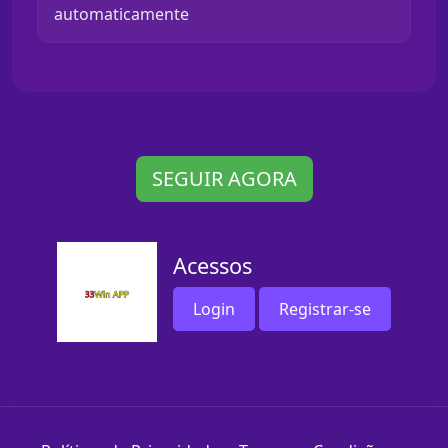
automaticamente
SEGUIR AGORA
Acessos
Login
Registrar-se