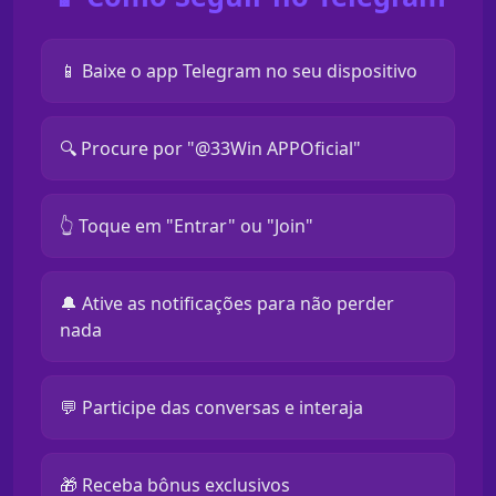
📱 Baixe o app Telegram no seu dispositivo
🔍 Procure por "@33Win APPOficial"
👆 Toque em "Entrar" ou "Join"
🔔 Ative as notificações para não perder
nada
💬 Participe das conversas e interaja
🎁 Receba bônus exclusivos