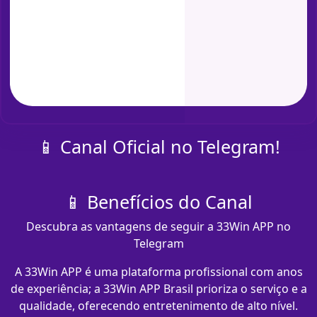
📱 Canal Oficial no Telegram!
📱 Benefícios do Canal
Descubra as vantagens de seguir a 33Win APP no
Telegram
A 33Win APP é uma plataforma profissional com anos
de experiência; a 33Win APP Brasil prioriza o serviço e a
qualidade, oferecendo entretenimento de alto nível.