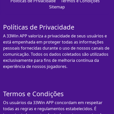
Políticas de Privacidade
Termos e Condições
Sitemap
Políticas de Privacidade
A 33Win APP valoriza a privacidade de seus usuários e
está empenhada em proteger todas as informações
pessoais fornecidas durante o uso de nossos canais de
comunicação. Todos os dados coletados são utilizados
exclusivamente para fins de melhoria contínua da
experiência de nossos jogadores.
Termos e Condições
Os usuários da 33Win APP concordam em respeitar
todas as regras e regulamentos estabelecidos. É