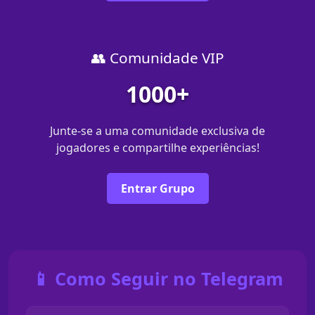
👥 Comunidade VIP
1000+
Junte-se a uma comunidade exclusiva de
jogadores e compartilhe experiências!
Entrar Grupo
📱 Como Seguir no Telegram