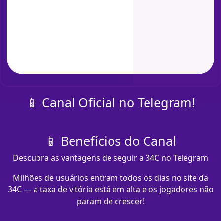
📱 Canal Oficial no Telegram!
📱 Benefícios do Canal
Descubra as vantagens de seguir a 34C no Telegram
Milhões de usuários entram todos os dias no site da
34C — a taxa de vitória está em alta e os jogadores não
param de crescer!