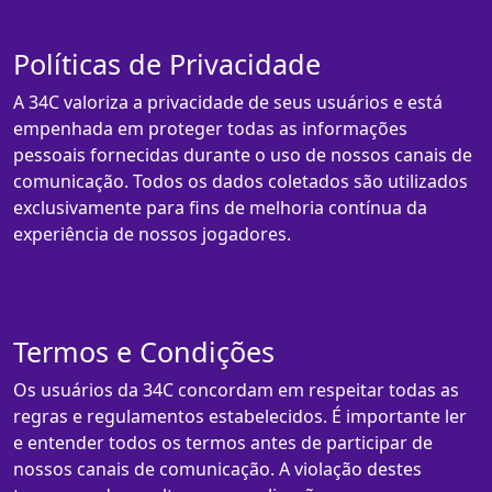
Políticas de Privacidade
A 34C valoriza a privacidade de seus usuários e está
empenhada em proteger todas as informações
pessoais fornecidas durante o uso de nossos canais de
comunicação. Todos os dados coletados são utilizados
exclusivamente para fins de melhoria contínua da
experiência de nossos jogadores.
Termos e Condições
Os usuários da 34C concordam em respeitar todas as
regras e regulamentos estabelecidos. É importante ler
e entender todos os termos antes de participar de
nossos canais de comunicação. A violação destes