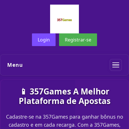
Login
Registrar-se
Menu
📱 357Games A Melhor
Plataforma de Apostas
Cadastre-se na 357Games para ganhar bônus no
cadastro e em cada recarga. Com a 357Games,