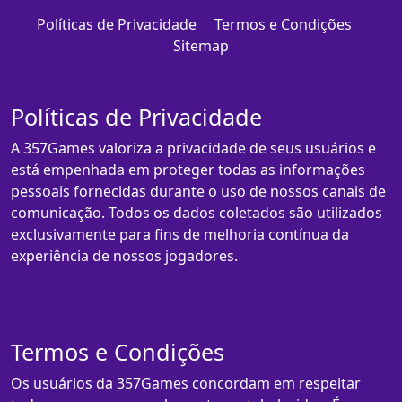
Políticas de Privacidade
Termos e Condições
Sitemap
Políticas de Privacidade
A 357Games valoriza a privacidade de seus usuários e
está empenhada em proteger todas as informações
pessoais fornecidas durante o uso de nossos canais de
comunicação. Todos os dados coletados são utilizados
exclusivamente para fins de melhoria contínua da
experiência de nossos jogadores.
Termos e Condições
Os usuários da 357Games concordam em respeitar