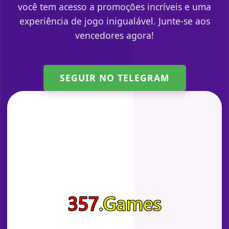
você tem acesso a promoções incríveis e uma
experiência de jogo inigualável. Junte-se aos
vencedores agora!
SEGUIR NO TELEGRAM