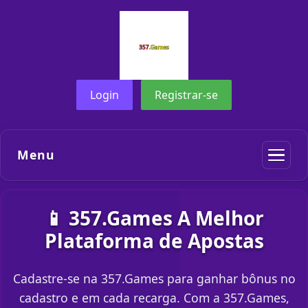
Login
Registrar-se
Menu
📱 357.Games A Melhor
Plataforma de Apostas
Cadastre-se na 357.Games para ganhar bônus no
cadastro e em cada recarga. Com a 357.Games,