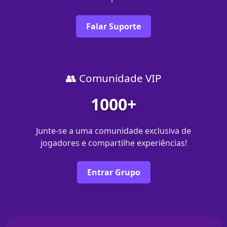
Falar Suporte
👥 Comunidade VIP
1000+
Junte-se a uma comunidade exclusiva de
jogadores e compartilhe experiências!
Entrar Grupo