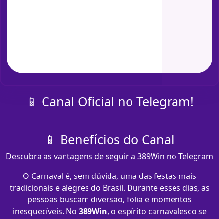
📱 Canal Oficial no Telegram!
📱 Benefícios do Canal
Descubra as vantagens de seguir a 389Win no Telegram
O Carnaval é, sem dúvida, uma das festas mais
tradicionais e alegres do Brasil. Durante esses dias, as
pessoas buscam diversão, folia e momentos
inesquecíveis. No
389Win
, o espírito carnavalesco se