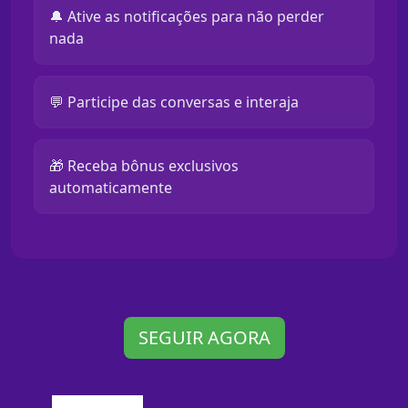
🔔 Ative as notificações para não perder
nada
💬 Participe das conversas e interaja
🎁 Receba bônus exclusivos
automaticamente
SEGUIR AGORA