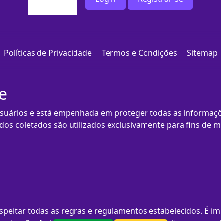
Políticas de Privacidade
Termos e Condições
Sitemap
de
 usuários e está empenhada em proteger todas as informaç
os coletados são utilizados exclusivamente para fins de m
eitar todas as regras e regulamentos estabelecidos. É im