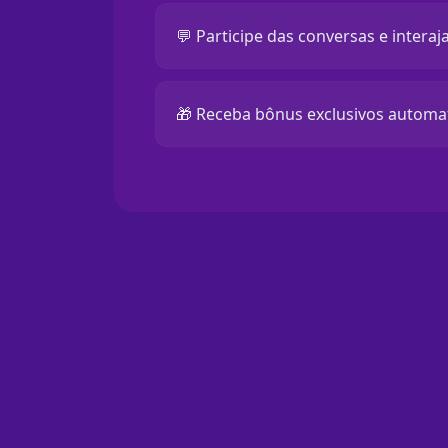
💬 Participe das conversas e interaj
🎁 Receba bônus exclusivos autom