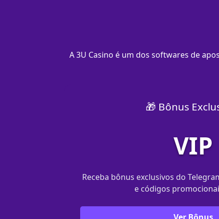
A 3U Casino é um dos softwares de apost
🎁 Bônus Exclu
VIP
Receba bônus exclusivos do Telegra
e códigos promocionai
Ver Bônus