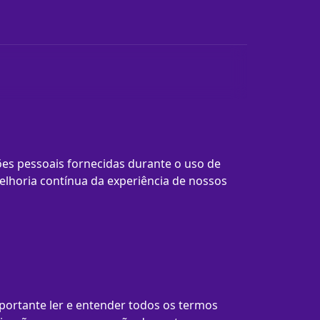
ões pessoais fornecidas durante o uso de
elhoria contínua da experiência de nossos
portante ler e entender todos os termos