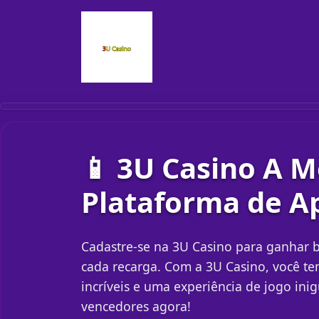
📱 3U Casino A M
Plataforma de A
Cadastre-se na 3U Casino para ganhar 
cada recarga. Com a 3U Casino, você t
incríveis e uma experiência de jogo inig
vencedores agora!