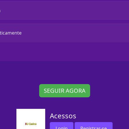
a
aticamente
SEGUIR AGORA
Acessos
Login
Registrar-se