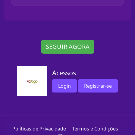
SEGUIR AGORA
Acessos
Login
Registrar-se
Políticas de Privacidade
Termos e Condições