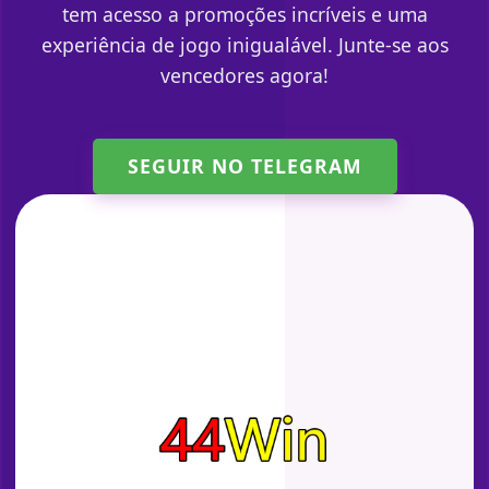
tem acesso a promoções incríveis e uma
experiência de jogo inigualável. Junte-se aos
vencedores agora!
SEGUIR NO TELEGRAM