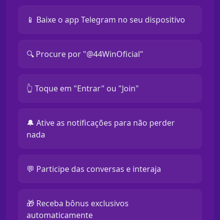
📱 Baixe o app Telegram no seu dispositivo
🔍 Procure por "@44WinOficial"
👆 Toque em "Entrar" ou "Join"
🔔 Ative as notificações para não perder
nada
💬 Participe das conversas e interaja
🎁 Receba bônus exclusivos
automaticamente