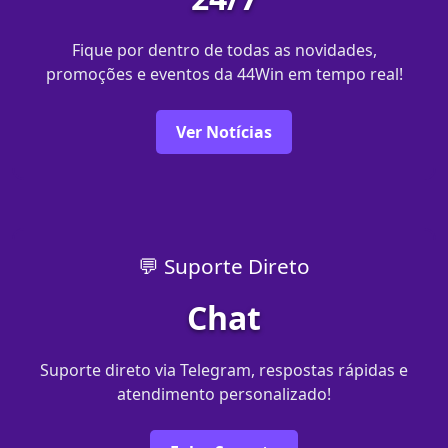
Fique por dentro de todas as novidades,
promoções e eventos da 44Win em tempo real!
Ver Notícias
💬 Suporte Direto
Chat
Suporte direto via Telegram, respostas rápidas e
atendimento personalizado!