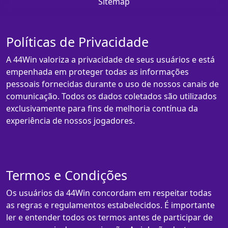
Sitemap
Políticas de Privacidade
A 44Win valoriza a privacidade de seus usuários e está
empenhada em proteger todas as informações
pessoais fornecidas durante o uso de nossos canais de
comunicação. Todos os dados coletados são utilizados
exclusivamente para fins de melhoria contínua da
experiência de nossos jogadores.
Termos e Condições
Os usuários da 44Win concordam em respeitar todas
as regras e regulamentos estabelecidos. É importante
ler e entender todos os termos antes de participar de