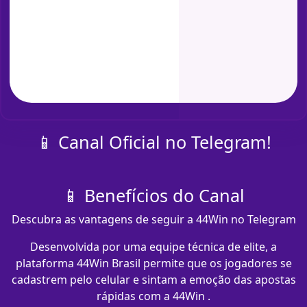
📱 Canal Oficial no Telegram!
📱 Benefícios do Canal
Descubra as vantagens de seguir a 44Win no Telegram
Desenvolvida por uma equipe técnica de elite, a
plataforma 44Win Brasil permite que os jogadores se
cadastrem pelo celular e sintam a emoção das apostas
rápidas com a 44Win .