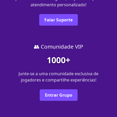
atendimento personalizado!
Falar Suporte
👥 Comunidade VIP
1000+
Junte-se a uma comunidade exclusiva de
jogadores e compartilhe experiências!
Entrar Grupo