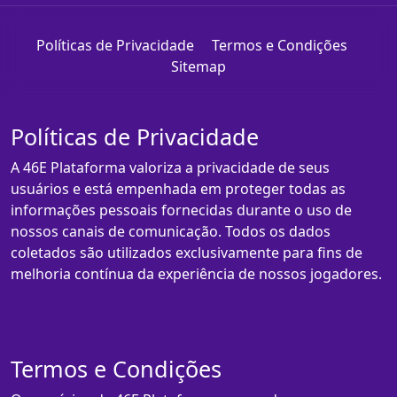
Políticas de Privacidade
Termos e Condições
Sitemap
Políticas de Privacidade
A 46E Plataforma valoriza a privacidade de seus
usuários e está empenhada em proteger todas as
informações pessoais fornecidas durante o uso de
nossos canais de comunicação. Todos os dados
coletados são utilizados exclusivamente para fins de
melhoria contínua da experiência de nossos jogadores.
Termos e Condições