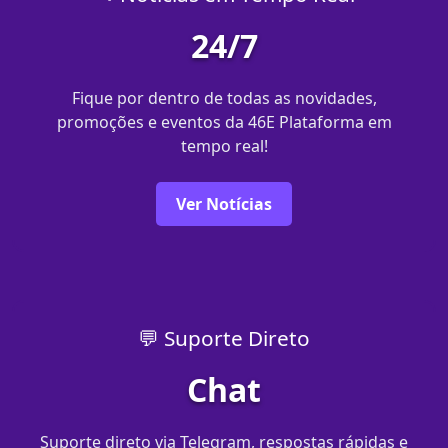
24/7
Fique por dentro de todas as novidades,
promoções e eventos da 46E Plataforma em
tempo real!
Ver Notícias
💬 Suporte Direto
Chat
Suporte direto via Telegram, respostas rápidas e