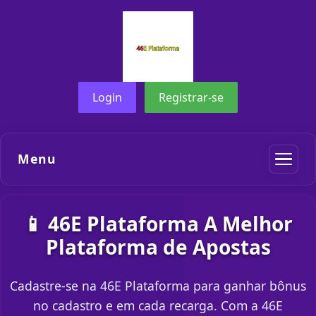
Login
Registrar-se
Menu
📱 46E Plataforma A Melhor
Plataforma de Apostas
Cadastre-se na 46E Plataforma para ganhar bônus
no cadastro e em cada recarga. Com a 46E