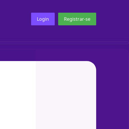
Login
Registrar-se