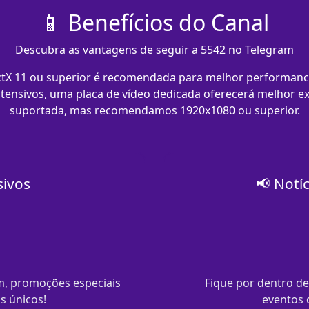
📱 Benefícios do Canal
Descubra as vantagens de seguir a 5542 no Telegram
tX 11 ou superior é recomendada para melhor performance 
ntensivos, uma placa de vídeo dedicada oferecerá melhor e
suportada, mas recomendamos 1920x1080 ou superior.
sivos
📢 Notí
m, promoções especiais
Fique por dentro d
s únicos!
eventos 