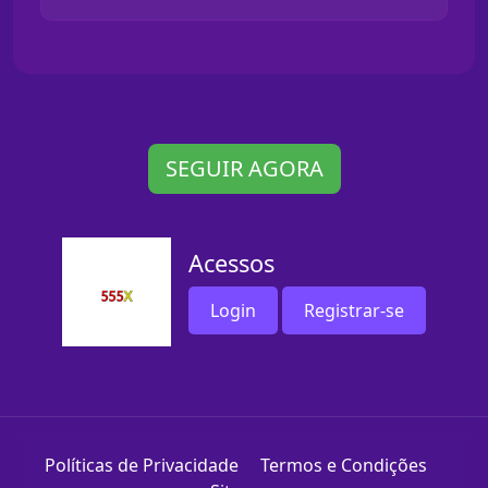
SEGUIR AGORA
Acessos
Login
Registrar-se
Políticas de Privacidade
Termos e Condições