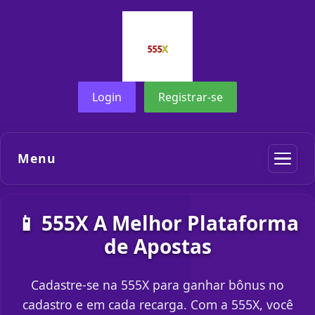
Login
Registrar-se
Menu
📱 555X A Melhor Plataforma
de Apostas
Cadastre-se na 555X para ganhar bônus no
cadastro e em cada recarga. Com a 555X, você