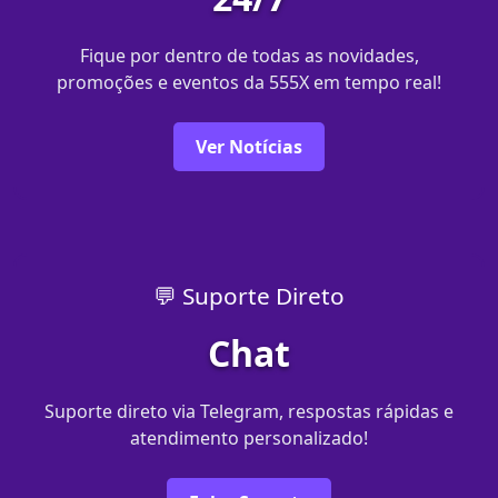
Fique por dentro de todas as novidades,
promoções e eventos da 555X em tempo real!
Ver Notícias
💬 Suporte Direto
Chat
Suporte direto via Telegram, respostas rápidas e
atendimento personalizado!