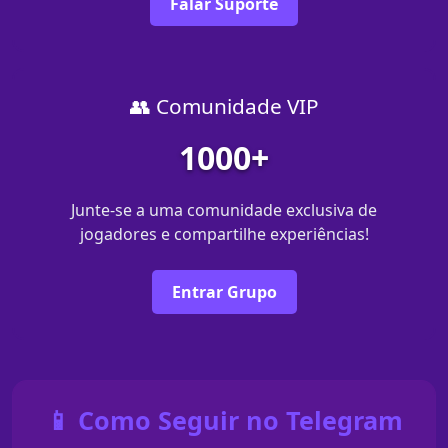
Falar Suporte
👥 Comunidade VIP
1000+
Junte-se a uma comunidade exclusiva de
jogadores e compartilhe experiências!
Entrar Grupo
📱 Como Seguir no Telegram