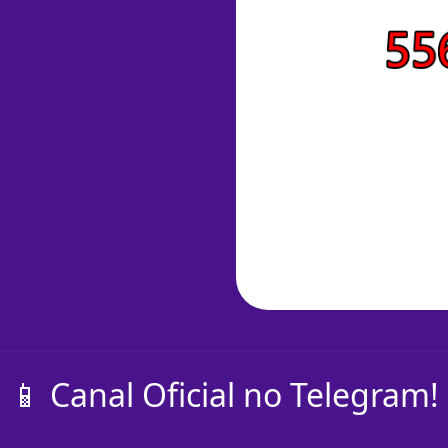
📱 Canal Oficial no Telegram!