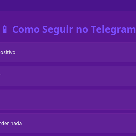
📱 Como Seguir no Telegram
ositivo
"
erder nada