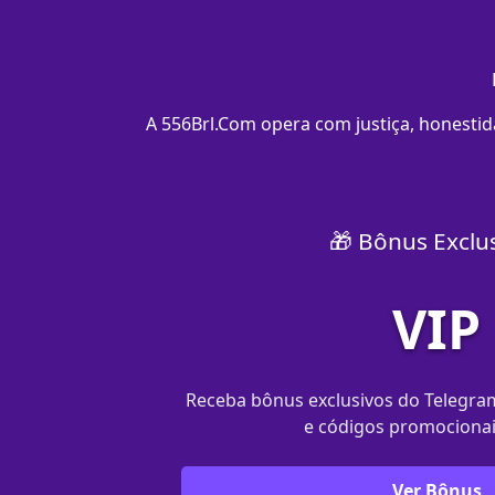
A 556Brl.Com opera com justiça, honestida
🎁 Bônus Exclu
VIP
Receba bônus exclusivos do Telegra
e códigos promocionai
Ver Bônus