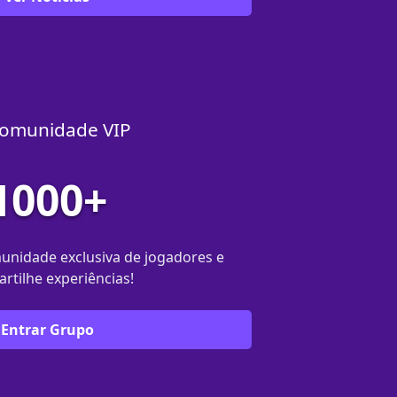
Comunidade VIP
1000+
unidade exclusiva de jogadores e
rtilhe experiências!
Entrar Grupo