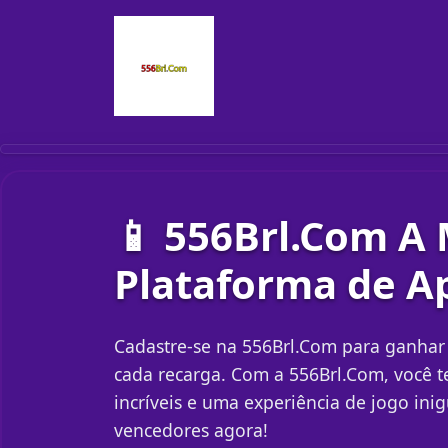
📱 556Brl.Com A
Plataforma de A
Cadastre-se na 556Brl.Com para ganhar
cada recarga. Com a 556Brl.Com, você 
incríveis e uma experiência de jogo inig
vencedores agora!