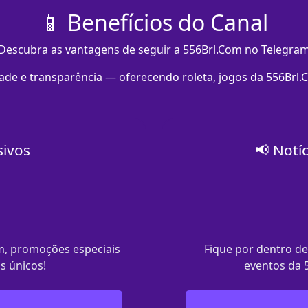
📱 Benefícios do Canal
Descubra as vantagens de seguir a 556Brl.Com no Telegra
de e transparência — oferecendo roleta, jogos da 556Brl.Com
sivos
📢 Notí
m, promoções especiais
Fique por dentro d
s únicos!
eventos da 