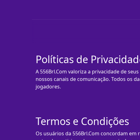
Políticas de Privacida
A 556Brl.Com valoriza a privacidade de seu
nossos canais de comunicação. Todos os dad
jogadores.
Termos e Condições
Os usuários da 556Brl.Com concordam em res