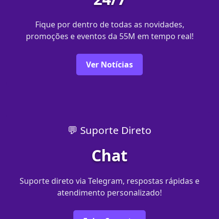
Fique por dentro de todas as novidades,
promoções e eventos da 55M em tempo real!
Ver Notícias
💬 Suporte Direto
Chat
Suporte direto via Telegram, respostas rápidas e
atendimento personalizado!