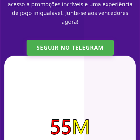
acesso a promoções incríveis e uma experiência
de jogo inigualável. Junte-se aos vencedores
agora!
SEGUIR NO TELEGRAM