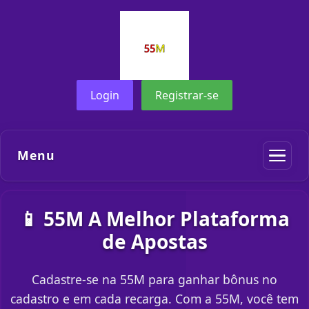
Login
Registrar-se
Menu
📱 55M A Melhor Plataforma
de Apostas
Cadastre-se na 55M para ganhar bônus no
cadastro e em cada recarga. Com a 55M, você tem