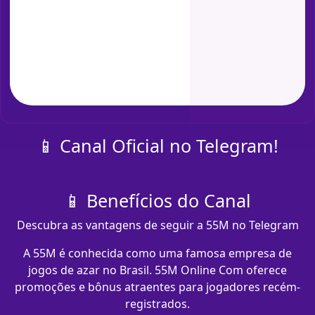
📱 Canal Oficial no Telegram!
📱 Benefícios do Canal
Descubra as vantagens de seguir a 55M no Telegram
A 55M é conhecida como uma famosa empresa de
jogos de azar no Brasil. 55M Online Com oferece
promoções e bônus atraentes para jogadores recém-
registrados.