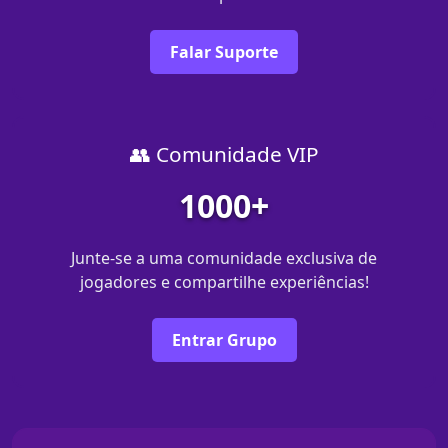
Falar Suporte
👥 Comunidade VIP
1000+
Junte-se a uma comunidade exclusiva de
jogadores e compartilhe experiências!
Entrar Grupo