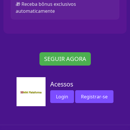
🎁 Receba bônus exclusivos
automaticamente
SEGUIR AGORA
Acessos
Login
Registrar-se