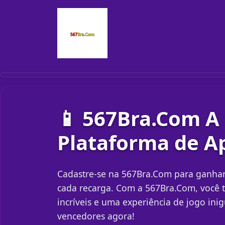
📱 567Bra.Com A
Plataforma de A
Cadastre-se na 567Bra.Com para ganha
cada recarga. Com a 567Bra.Com, você
incríveis e uma experiência de jogo inig
vencedores agora!