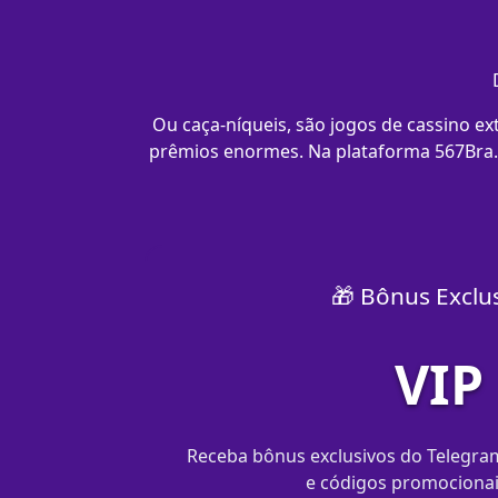
Ou caça-níqueis, são jogos de cassino ex
prêmios enormes. Na plataforma 567Bra.C
🎁 Bônus Exclu
VIP
Receba bônus exclusivos do Telegra
e códigos promocionai