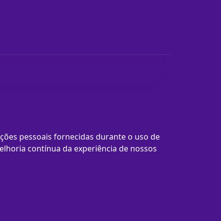
ções pessoais fornecidas durante o uso de
elhoria contínua da experiência de nossos