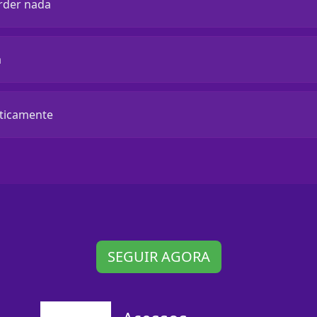
erder nada
a
aticamente
SEGUIR AGORA