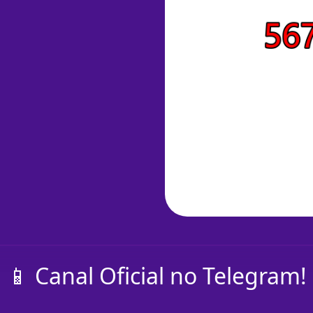
📱 Canal Oficial no Telegram!