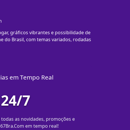
m
ar, gráficos vibrantes e possibilidade de
e do Brasil, com temas variados, rodadas
cias em Tempo Real
24/7
e todas as novidades, promoções e
567Bra.Com em tempo real!