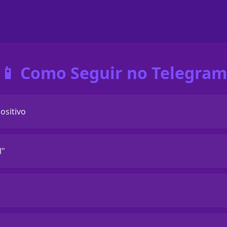
📱 Como Seguir no Telegram
ositivo
l"