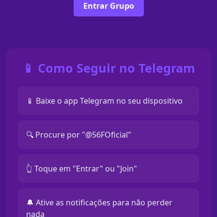
Entrar Grupo
📱 Como Seguir no Telegram
📱 Baixe o app Telegram no seu dispositivo
🔍 Procure por "@56FOficial"
👆 Toque em "Entrar" ou "Join"
🔔 Ative as notificações para não perder
nada