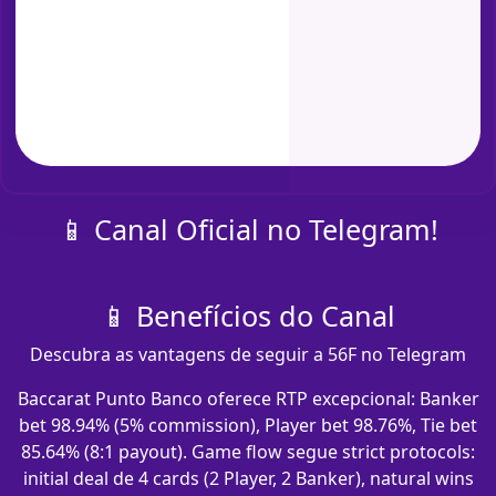
📱 Canal Oficial no Telegram!
📱 Benefícios do Canal
Descubra as vantagens de seguir a 56F no Telegram
Baccarat Punto Banco oferece RTP excepcional: Banker
bet 98.94% (5% commission), Player bet 98.76%, Tie bet
85.64% (8:1 payout). Game flow segue strict protocols:
initial deal de 4 cards (2 Player, 2 Banker), natural wins