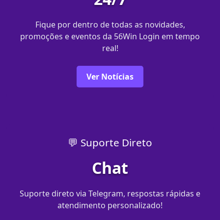
Fique por dentro de todas as novidades,
promoções e eventos da 56Win Login em tempo
real!
Ver Notícias
💬 Suporte Direto
Chat
Suporte direto via Telegram, respostas rápidas e
atendimento personalizado!