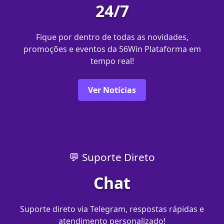
24/7
Fique por dentro de todas as novidades,
promoções e eventos da 56Win Plataforma em
tempo real!
Ver Notícias
💬 Suporte Direto
Chat
Suporte direto via Telegram, respostas rápidas e
atendimento personalizado!