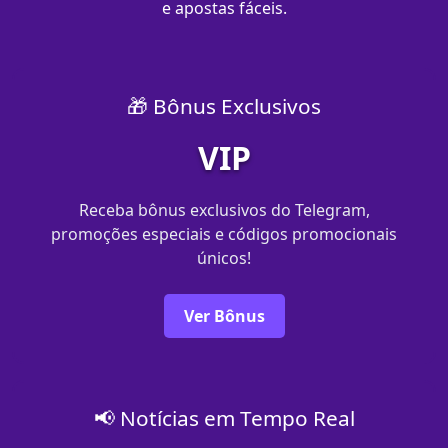
e apostas fáceis.
🎁 Bônus Exclusivos
VIP
Receba bônus exclusivos do Telegram,
promoções especiais e códigos promocionais
únicos!
Ver Bônus
📢 Notícias em Tempo Real