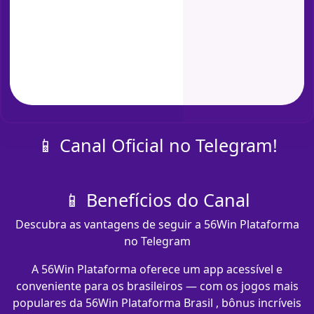
📱 Canal Oficial no Telegram!
📱 Benefícios do Canal
Descubra as vantagens de seguir a 56Win Plataforma
no Telegram
A 56Win Plataforma oferece um app acessível e
conveniente para os brasileiros — com os jogos mais
populares da 56Win Plataforma Brasil , bônus incríveis