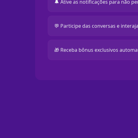
🔔 Ative as notificações para não p
💬 Participe das conversas e interaj
🎁 Receba bônus exclusivos autom