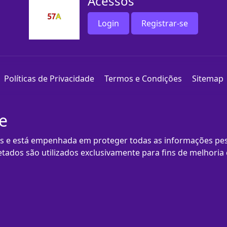
Acessos
Login
Registrar-se
Políticas de Privacidade
Termos e Condições
Sitemap
de
ios e está empenhada em proteger todas as informações pe
tados são utilizados exclusivamente para fins de melhoria