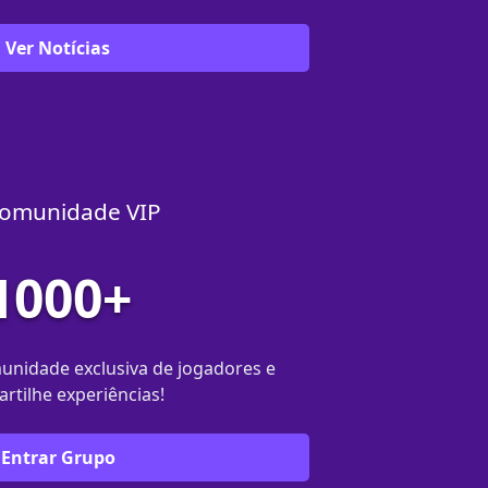
Ver Notícias
Comunidade VIP
1000+
unidade exclusiva de jogadores e
rtilhe experiências!
Entrar Grupo