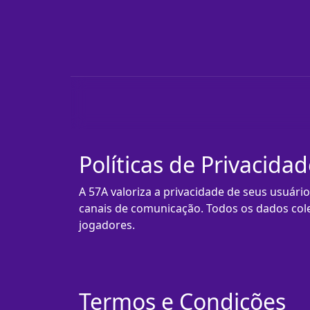
Políticas de Privacida
A 57A valoriza a privacidade de seus usuár
canais de comunicação. Todos os dados cole
jogadores.
Termos e Condições