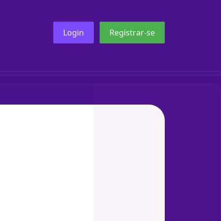
Login
Registrar-se