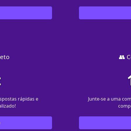
reto
👥 
t
espostas rápidas e
Junte-se a uma com
lizado!
compa
e