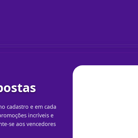
postas
no cadastro e em cada
promoções incríveis e
unte-se aos vencedores