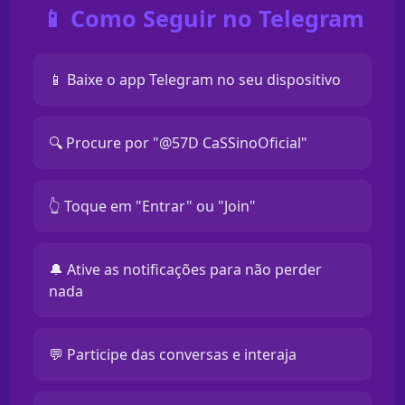
📱 Como Seguir no Telegram
📱 Baixe o app Telegram no seu dispositivo
🔍 Procure por "@57D CaSSinoOficial"
👆 Toque em "Entrar" ou "Join"
🔔 Ative as notificações para não perder
nada
💬 Participe das conversas e interaja