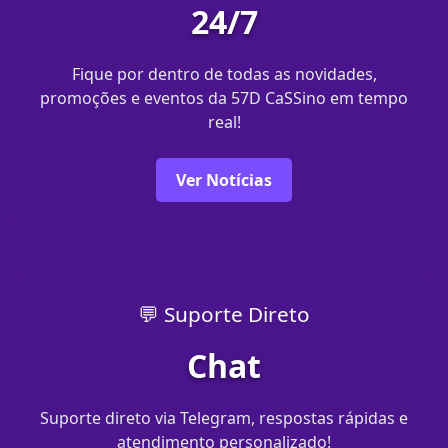
24/7
Fique por dentro de todas as novidades,
promoções e eventos da 57D CaSSino em tempo
real!
Ver Notícias
💬 Suporte Direto
Chat
Suporte direto via Telegram, respostas rápidas e
atendimento personalizado!