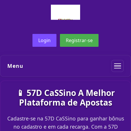
Login
Registrar-se
Menu
📱 57D CaSSino A Melhor
Plataforma de Apostas
Cadastre-se na 57D CaSSino para ganhar bônus
no cadastro e em cada recarga. Com a 57D