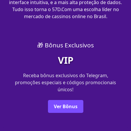
interface intuitiva, e a mais alta proteção de dados.
Tudo isso torna o 57D.Com uma escolha líder no
mercado de cassinos online no Brasil.
🎁 Bônus Exclusivos
VIP
Receba bônus exclusivos do Telegram,
promoções especiais e códigos promocionais
únicos!
Ver Bônus