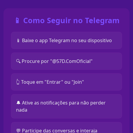
📱 Como Seguir no Telegram
📱 Baixe o app Telegram no seu dispositivo
🔍 Procure por "@57D.ComOficial"
👆 Toque em "Entrar" ou "Join"
🔔 Ative as notificações para não perder
nada
💬 Participe das conversas e interaja