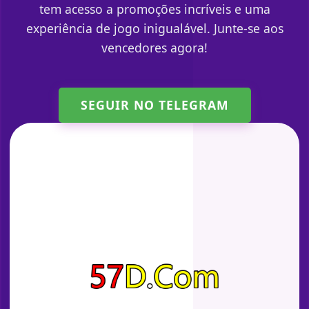
tem acesso a promoções incríveis e uma
experiência de jogo inigualável. Junte-se aos
vencedores agora!
SEGUIR NO TELEGRAM