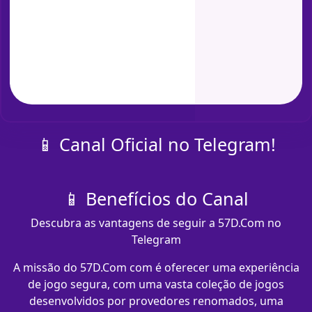
📱 Canal Oficial no Telegram!
📱 Benefícios do Canal
Descubra as vantagens de seguir a 57D.Com no
Telegram
A missão do 57D.Com com​ é oferecer uma experiência
de jogo segura, com uma vasta coleção de jogos
desenvolvidos por provedores renomados, uma