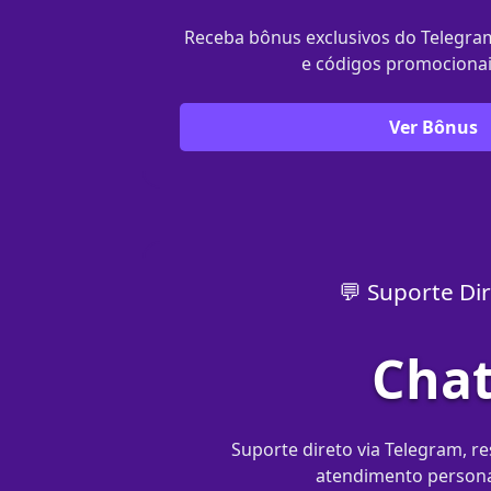
Receba bônus exclusivos do Telegra
e códigos promocionai
Ver Bônus
💬 Suporte Di
Cha
Suporte direto via Telegram, r
atendimento persona