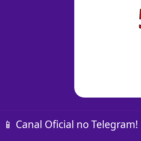
📱 Canal Oficial no Telegram!