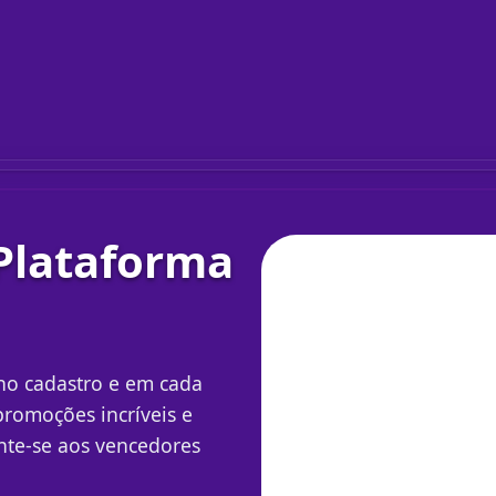
 Plataforma
no cadastro e em cada
promoções incríveis e
unte-se aos vencedores