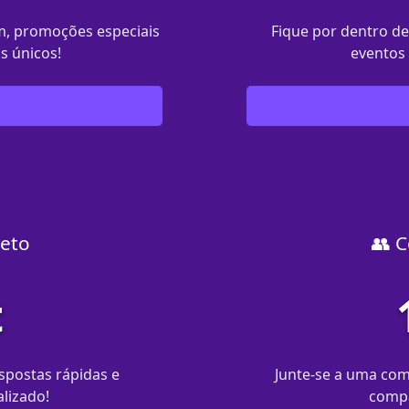
m, promoções especiais
Fique por dentro d
s únicos!
eventos
reto
👥 
t
espostas rápidas e
Junte-se a uma com
lizado!
compa