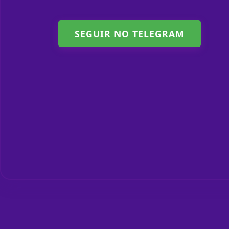
SEGUIR NO TELEGRAM