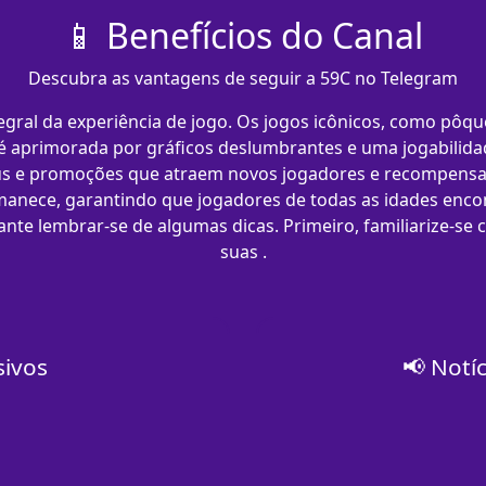
📱 Benefícios do Canal
Descubra as vantagens de seguir a 59C no Telegram
gral da experiência de jogo. Os jogos icônicos, como pôqu
e é aprimorada por gráficos deslumbrantes e uma jogabilida
 e promoções que atraem novos jogadores e recompensam
manece, garantindo que jogadores de todas as idades enco
ante lembrar-se de algumas dicas. Primeiro, familiarize-se
suas .
sivos
📢 Notí