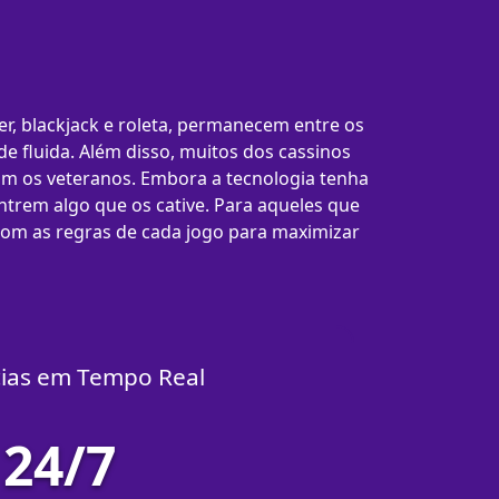
er, blackjack e roleta, permanecem entre os
de fluida. Além disso, muitos dos cassinos
 os veteranos. Embora a tecnologia tenha
ntrem algo que os cative. Para aqueles que
 com as regras de cada jogo para maximizar
cias em Tempo Real
24/7