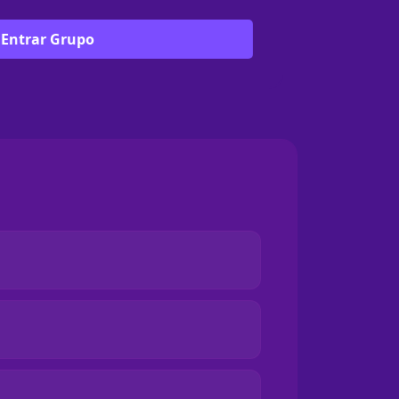
Entrar Grupo