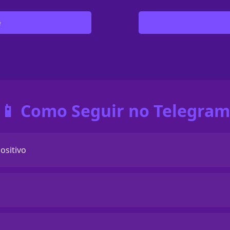
e
📱 Como Seguir no Telegram
ositivo