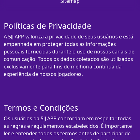
Sitemap
Políticas de Privacidade
A 5JJ APP valoriza a privacidade de seus usuários e está
empenhada em proteger todas as informações
pessoais fornecidas durante o uso de nossos canais de
comunicação. Todos os dados coletados são utilizados
exclusivamente para fins de melhoria contínua da
experiência de nossos jogadores.
Termos e Condições
Os usuários da 5JJ APP concordam em respeitar todas
as regras e regulamentos estabelecidos. É importante
ler e entender todos os termos antes de participar de