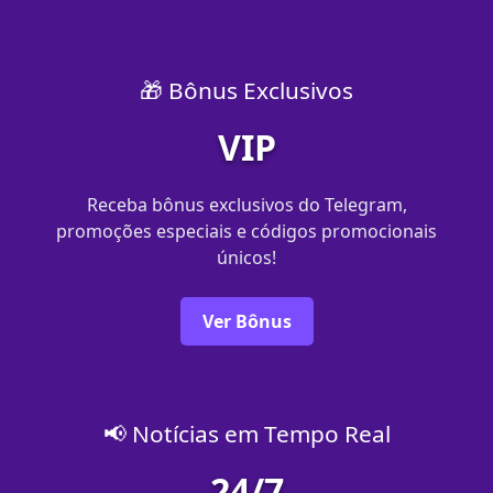
🎁 Bônus Exclusivos
VIP
Receba bônus exclusivos do Telegram,
promoções especiais e códigos promocionais
únicos!
Ver Bônus
📢 Notícias em Tempo Real
24/7