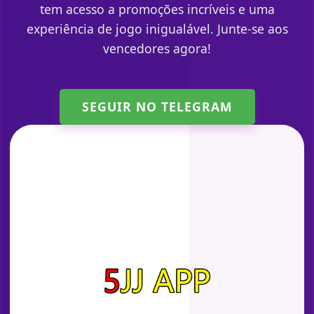
tem acesso a promoções incríveis e uma
experiência de jogo inigualável. Junte-se aos
vencedores agora!
SEGUIR NO TELEGRAM