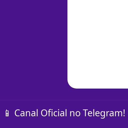
📱 Canal Oficial no Telegram!