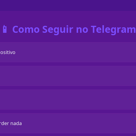
📱 Como Seguir no Telegram
ositivo
erder nada