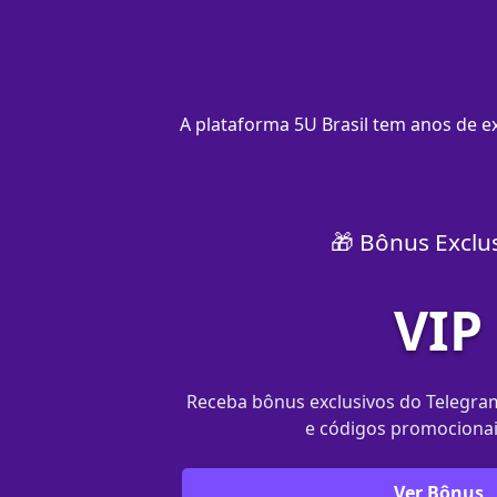
A plataforma 5U Brasil tem anos de e
🎁 Bônus Exclu
VIP
Receba bônus exclusivos do Telegra
e códigos promocionai
Ver Bônus