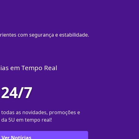
rientes com segurança e estabilidade.
cias em Tempo Real
24/7
e todas as novidades, promoções e
 da 5U em tempo real!
Ver Notícias