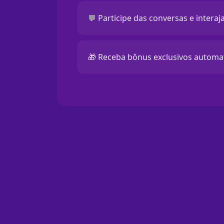
💬 Participe das conversas e interaj
🎁 Receba bônus exclusivos autom