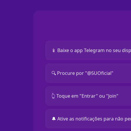
📱 Baixe o app Telegram no seu disp
🔍 Procure por "@5UOficial"
👆 Toque em "Entrar" ou "Join"
🔔 Ative as notificações para não p