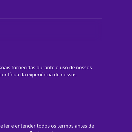
soais fornecidas durante o uso de nossos
 contínua da experiência de nossos
e ler e entender todos os termos antes de