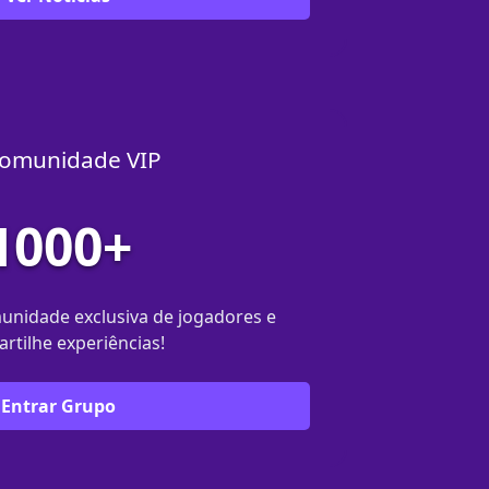
Comunidade VIP
1000+
unidade exclusiva de jogadores e
rtilhe experiências!
Entrar Grupo