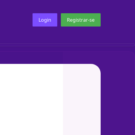
Login
Registrar-se