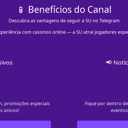
📱 Benefícios do Canal
Descubra as vantagens de seguir a 5U no Telegram
xperiência com cassinos online — a 5U atrai jogadores expe
sivos
📢 Notí
m, promoções especiais
Fique por dentro d
s únicos!
eventos