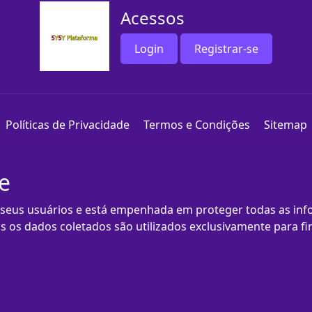
Acessos
Login
Registrar-se
Políticas de Privacidade
Termos e Condições
Sitemap
de
e seus usuários e está empenhada em proteger todas as in
 os dados coletados são utilizados exclusivamente para fi