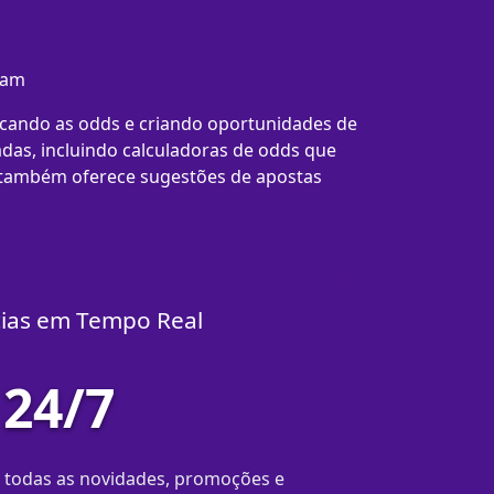
ram
cando as odds e criando oportunidades de
das, incluindo calculadoras de odds que
também oferece sugestões de apostas
cias em Tempo Real
24/7
e todas as novidades, promoções e