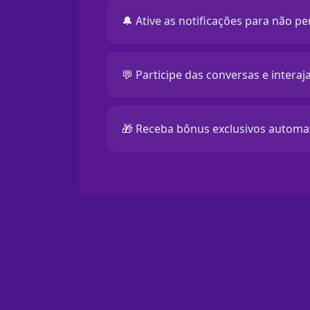
🔔 Ative as notificações para não p
💬 Participe das conversas e interaj
🎁 Receba bônus exclusivos autom