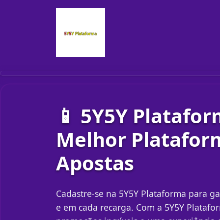
📱 5Y5Y Platafor
Melhor Platafor
Apostas
Cadastre-se na 5Y5Y Plataforma para g
e em cada recarga. Com a 5Y5Y Platafor