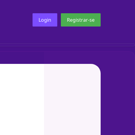
Login
Registrar-se