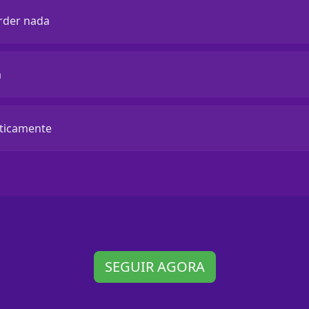
erder nada
a
aticamente
SEGUIR AGORA