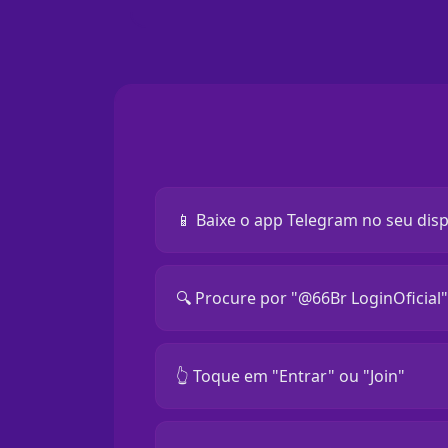
📱 Baixe o app Telegram no seu disp
🔍 Procure por "@66Br LoginOficial"
👆 Toque em "Entrar" ou "Join"