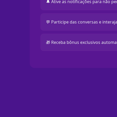
🔔 Ative as notificações para não p
💬 Participe das conversas e interaj
🎁 Receba bônus exclusivos autom