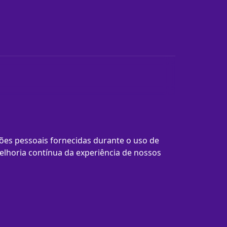
ões pessoais fornecidas durante o uso de
elhoria contínua da experiência de nossos