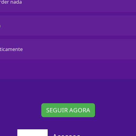
erder nada
a
aticamente
SEGUIR AGORA