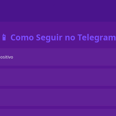
📱 Como Seguir no Telegram
ositivo