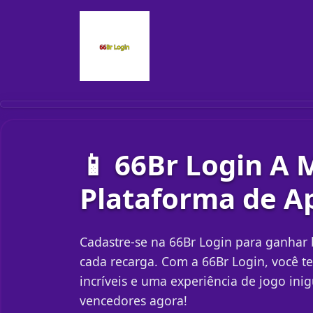
📱 66Br Login A 
Plataforma de A
Cadastre-se na 66Br Login para ganhar
cada recarga. Com a 66Br Login, você 
incríveis e uma experiência de jogo inig
vencedores agora!