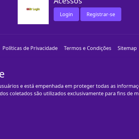
Acessos
Login
Registrar-se
Políticas de Privacidade
Termos e Condições
Sitemap
de
s usuários e está empenhada em proteger todas as informaç
os coletados são utilizados exclusivamente para fins de m