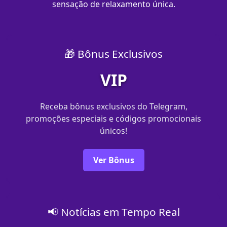
sensação de relaxamento única.
🎁 Bônus Exclusivos
VIP
Receba bônus exclusivos do Telegram,
promoções especiais e códigos promocionais
únicos!
Ver Bônus
📢 Notícias em Tempo Real