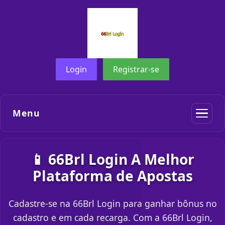
Login
Registrar-se
Menu
📱 66Brl Login A Melhor
Plataforma de Apostas
Cadastre-se na 66Brl Login para ganhar bônus no
cadastro e em cada recarga. Com a 66Brl Login,