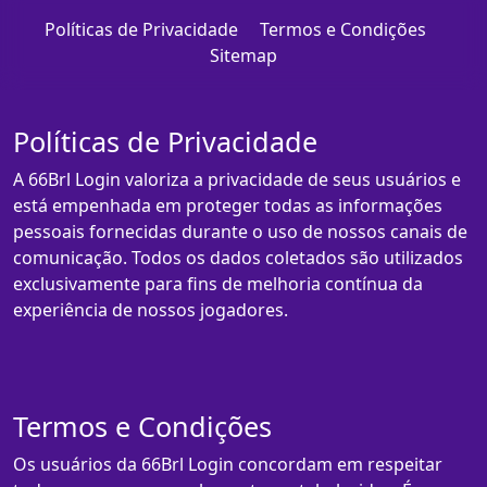
Políticas de Privacidade
Termos e Condições
Sitemap
Políticas de Privacidade
A 66Brl Login valoriza a privacidade de seus usuários e
está empenhada em proteger todas as informações
pessoais fornecidas durante o uso de nossos canais de
comunicação. Todos os dados coletados são utilizados
exclusivamente para fins de melhoria contínua da
experiência de nossos jogadores.
Termos e Condições
Os usuários da 66Brl Login concordam em respeitar