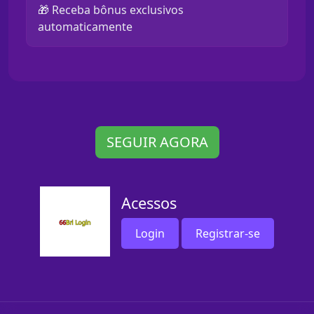
🎁 Receba bônus exclusivos
automaticamente
SEGUIR AGORA
Acessos
Login
Registrar-se