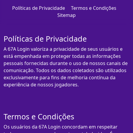
Políticas de Privacidade
Termos e Condições
Sitemap
Políticas de Privacidade
A 67A Login valoriza a privacidade de seus usuários e
está empenhada em proteger todas as informações
pessoais fornecidas durante o uso de nossos canais de
comunicação. Todos os dados coletados são utilizados
exclusivamente para fins de melhoria contínua da
experiência de nossos jogadores.
Termos e Condições
Os usuários da 67A Login concordam em respeitar