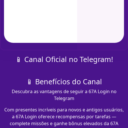
📱 Canal Oficial no Telegram!
📱 Benefícios do Canal
Descubra as vantagens de seguir a 67A Login no
Telegram
Com presentes incríveis para novos e antigos usuários,
a 67A Login oferece recompensas por tarefas —
complete missões e ganhe bônus elevados da 67A