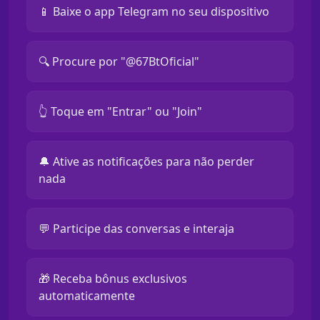
📱 Baixe o app Telegram no seu dispositivo
🔍 Procure por "@67BtOficial"
👆 Toque em "Entrar" ou "Join"
🔔 Ative as notificações para não perder
nada
💬 Participe das conversas e interaja
🎁 Receba bônus exclusivos
automaticamente