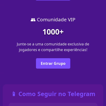
👥 Comunidade VIP
1000+
Junte-se a uma comunidade exclusiva de
jogadores e compartilhe experiências!
Entrar Grupo
📱 Como Seguir no Telegram