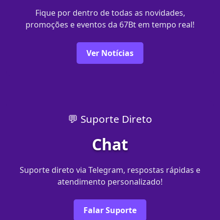
Fique por dentro de todas as novidades,
promoções e eventos da 67Bt em tempo real!
Ver Notícias
💬 Suporte Direto
Chat
Suporte direto via Telegram, respostas rápidas e
atendimento personalizado!
Falar Suporte