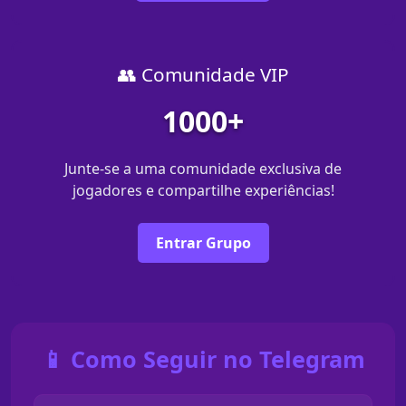
👥 Comunidade VIP
1000+
Junte-se a uma comunidade exclusiva de
jogadores e compartilhe experiências!
Entrar Grupo
📱 Como Seguir no Telegram