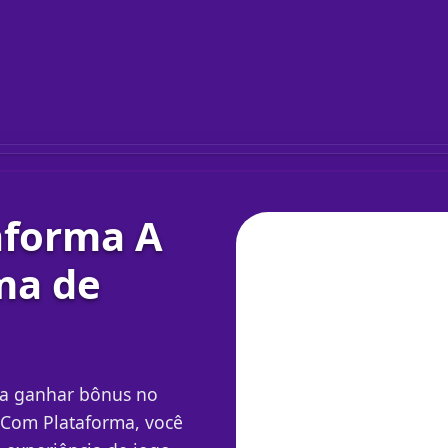
aforma A
ma de
ra ganhar bônus no
 Com Plataforma, você