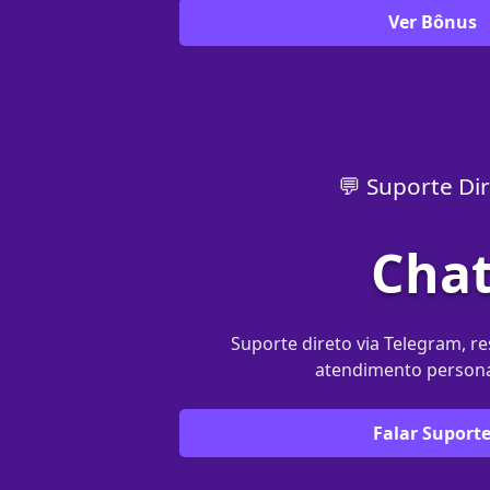
Ver Bônus
💬 Suporte Di
Cha
Suporte direto via Telegram, r
atendimento persona
Falar Suport