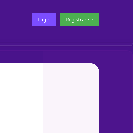
Login
Registrar-se