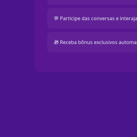
💬 Participe das conversas e interaj
🎁 Receba bônus exclusivos autom