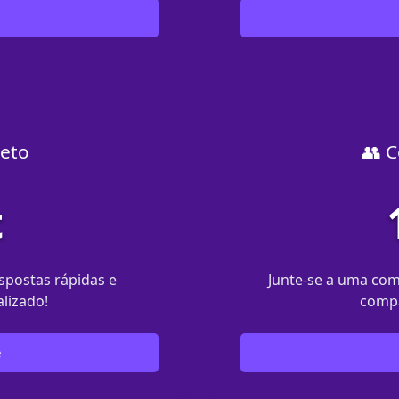
reto
👥 
t
espostas rápidas e
Junte-se a uma com
lizado!
compa
e