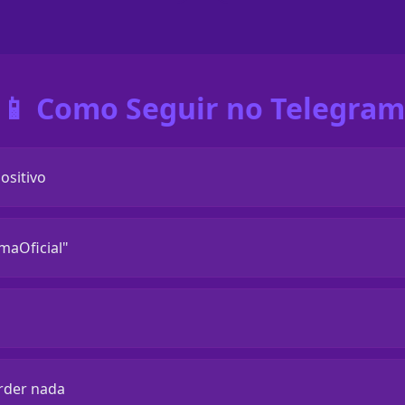
📱 Como Seguir no Telegram
ositivo
maOficial"
erder nada