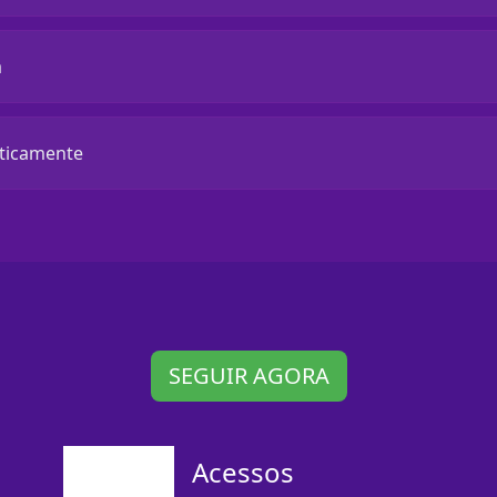
a
aticamente
SEGUIR AGORA
Acessos