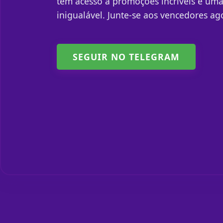
tem acesso a promoções incríveis e uma
inigualável. Junte-se aos vencedores ag
SEGUIR NO TELEGRAM