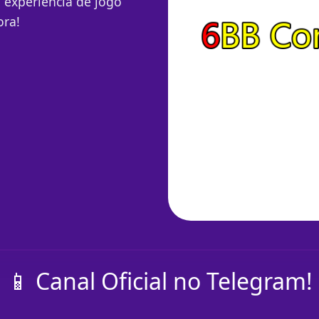
 experiência de jogo
ora!
📱 Canal Oficial no Telegram!