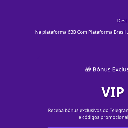
Desc
Na plataforma 6BB Com Plataforma Brasil
🎁 Bônus Exclu
VIP
Receba bônus exclusivos do Telegra
e códigos promocionai