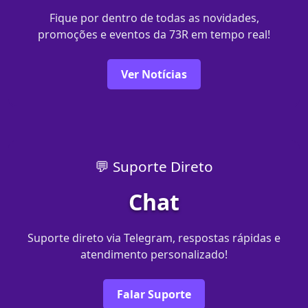
Fique por dentro de todas as novidades,
promoções e eventos da 73R em tempo real!
Ver Notícias
💬 Suporte Direto
Chat
Suporte direto via Telegram, respostas rápidas e
atendimento personalizado!
Falar Suporte