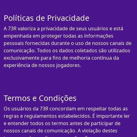
Políticas de Privacidade
A 73R valoriza a privacidade de seus usuários e está
empenhada em proteger todas as informações
pessoais fornecidas durante o uso de nossos canais de
comunicação. Todos os dados coletados são utilizados
exclusivamente para fins de melhoria contínua da
experiência de nossos jogadores.
Termos e Condições
Os usuários da 73R concordam em respeitar todas as
regras e regulamentos estabelecidos. É importante ler
e entender todos os termos antes de participar de
nossos canais de comunicação. A violação destes