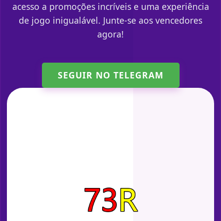
acesso a promoções incríveis e uma experiência
de jogo inigualável. Junte-se aos vencedores
agora!
SEGUIR NO TELEGRAM