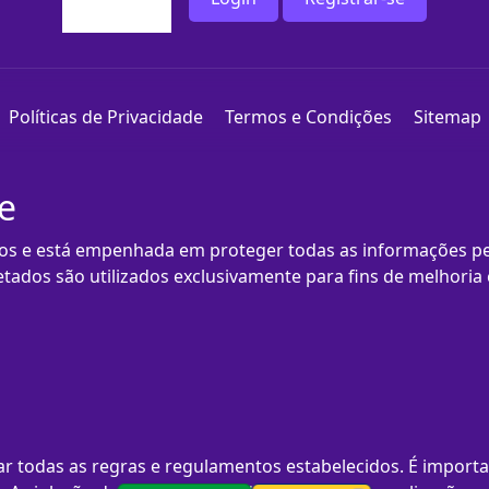
Políticas de Privacidade
Termos e Condições
Sitemap
de
rios e está empenhada em proteger todas as informações p
tados são utilizados exclusivamente para fins de melhoria
 todas as regras e regulamentos estabelecidos. É importa