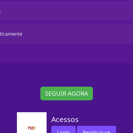
a
aticamente
SEGUIR AGORA
Acessos
Login
Registrar-se