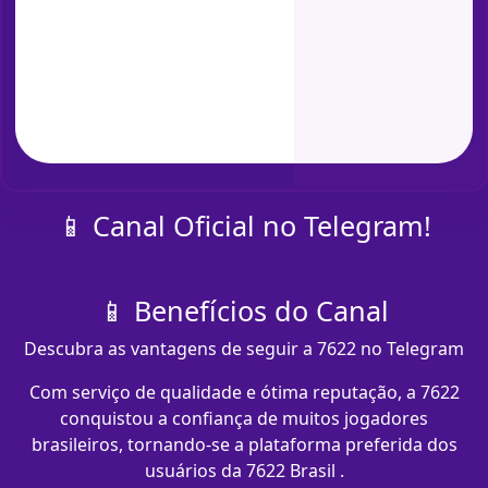
📱 Canal Oficial no Telegram!
📱 Benefícios do Canal
Descubra as vantagens de seguir a 7622 no Telegram
Com serviço de qualidade e ótima reputação, a 7622
conquistou a confiança de muitos jogadores
brasileiros, tornando-se a plataforma preferida dos
usuários da 7622 Brasil .