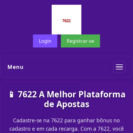
Login
Registrar-se
Menu
📱 7622 A Melhor Plataforma
de Apostas
Cadastre-se na 7622 para ganhar bônus no
cadastro e em cada recarga. Com a 7622, você