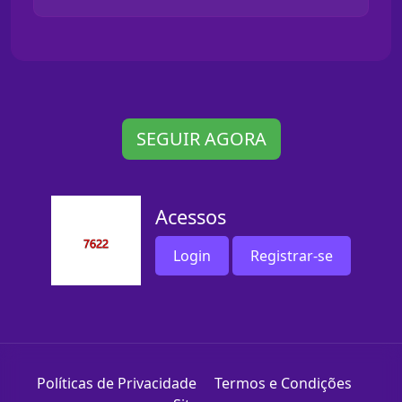
SEGUIR AGORA
Acessos
Login
Registrar-se
Políticas de Privacidade
Termos e Condições