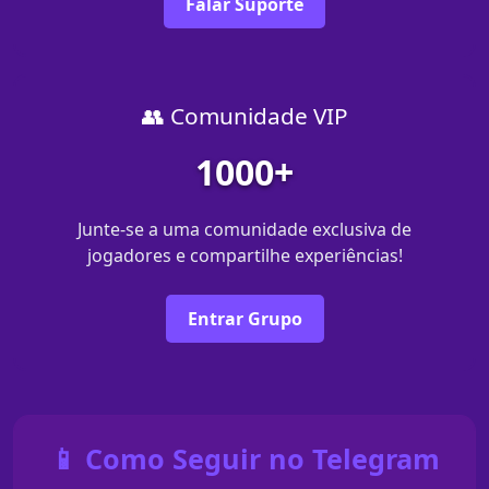
Falar Suporte
👥 Comunidade VIP
1000+
Junte-se a uma comunidade exclusiva de
jogadores e compartilhe experiências!
Entrar Grupo
📱 Como Seguir no Telegram