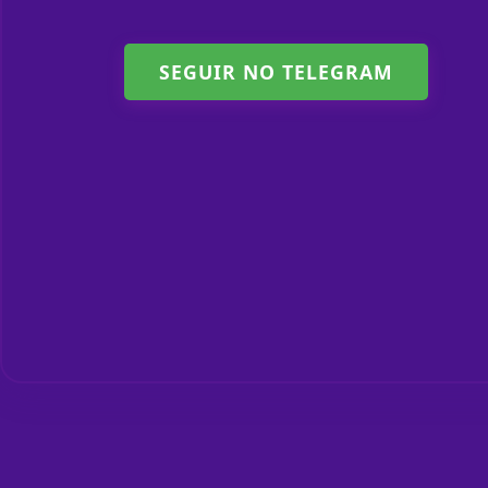
SEGUIR NO TELEGRAM