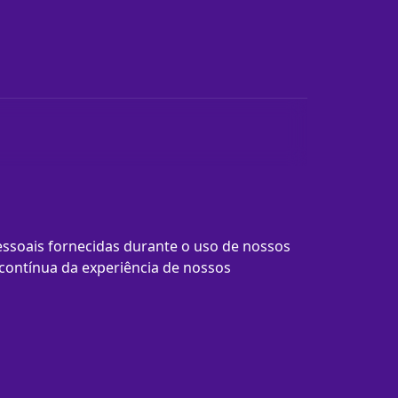
essoais fornecidas durante o uso de nossos
 contínua da experiência de nossos