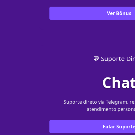
Ver Bônus
💬 Suporte Di
Cha
Suporte direto via Telegram, r
atendimento persona
Falar Suport