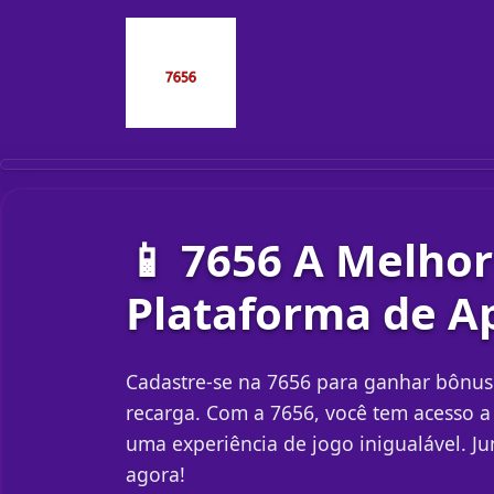
📱 7656 A Melhor
Plataforma de A
Cadastre-se na 7656 para ganhar bônus
recarga. Com a 7656, você tem acesso a
uma experiência de jogo inigualável. J
agora!