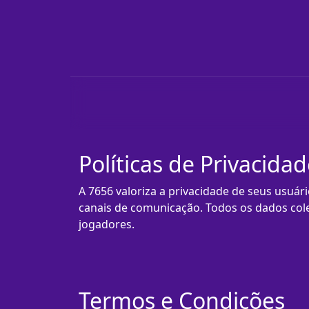
Políticas de Privacida
A 7656 valoriza a privacidade de seus usuá
canais de comunicação. Todos os dados cole
jogadores.
Termos e Condições