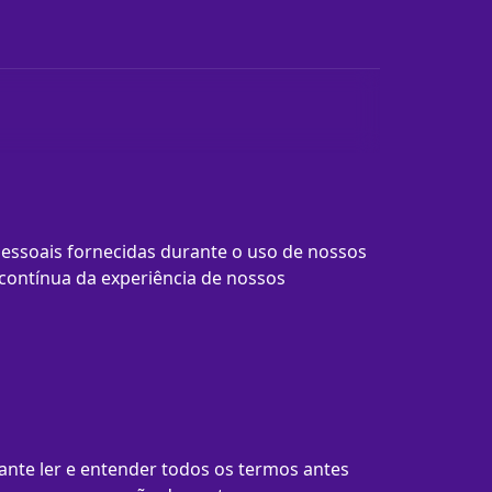
pessoais fornecidas durante o uso de nossos
 contínua da experiência de nossos
ante ler e entender todos os termos antes