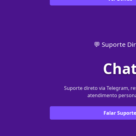
💬 Suporte Di
Cha
Suporte direto via Telegram, r
atendimento persona
Falar Suport