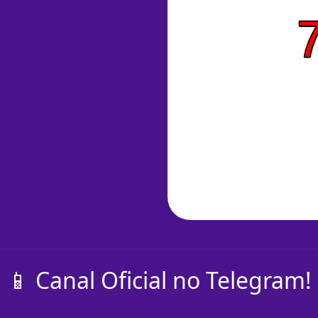
📱 Canal Oficial no Telegram!