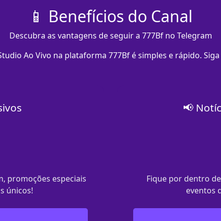
📱 Benefícios do Canal
Descubra as vantagens de seguir a 777Bf no Telegram
 Studio Ao Vivo na plataforma 777Bf é simples e rápido. Siga
sivos
📢 Notí
m, promoções especiais
Fique por dentro d
s únicos!
eventos 