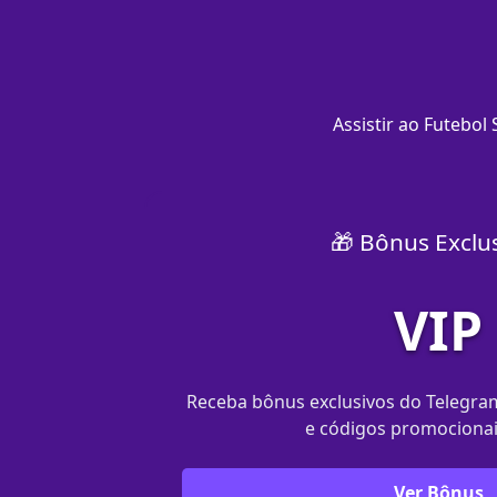
Assistir ao Futebol
🎁 Bônus Exclu
VIP
Receba bônus exclusivos do Telegra
e códigos promocionai
Ver Bônus