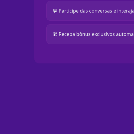
💬 Participe das conversas e interaj
🎁 Receba bônus exclusivos autom