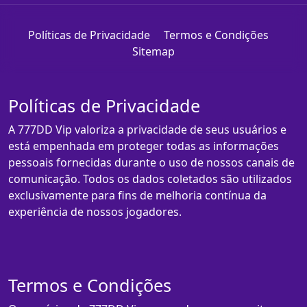
Políticas de Privacidade
Termos e Condições
Sitemap
Políticas de Privacidade
A 777DD Vip valoriza a privacidade de seus usuários e
está empenhada em proteger todas as informações
pessoais fornecidas durante o uso de nossos canais de
comunicação. Todos os dados coletados são utilizados
exclusivamente para fins de melhoria contínua da
experiência de nossos jogadores.
Termos e Condições