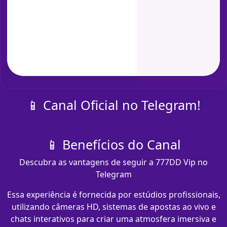
📱 Canal Oficial no Telegram!
📱 Benefícios do Canal
Descubra as vantagens de seguir a 777DD Vip no
Telegram
Essa experiência é fornecida por estúdios profissionais,
utilizando câmeras HD, sistemas de apostas ao vivo e
chats interativos para criar uma atmosfera imersiva e