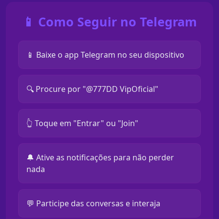
📱 Como Seguir no Telegram
📱 Baixe o app Telegram no seu dispositivo
🔍 Procure por "@777DD VipOficial"
👆 Toque em "Entrar" ou "Join"
🔔 Ative as notificações para não perder
nada
💬 Participe das conversas e interaja