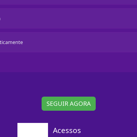
a
aticamente
SEGUIR AGORA
Acessos