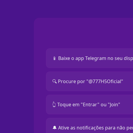
📱 Baixe o app Telegram no seu disp
🔍 Procure por "@777H5Oficial"
👆 Toque em "Entrar" ou "Join"
🔔 Ative as notificações para não p