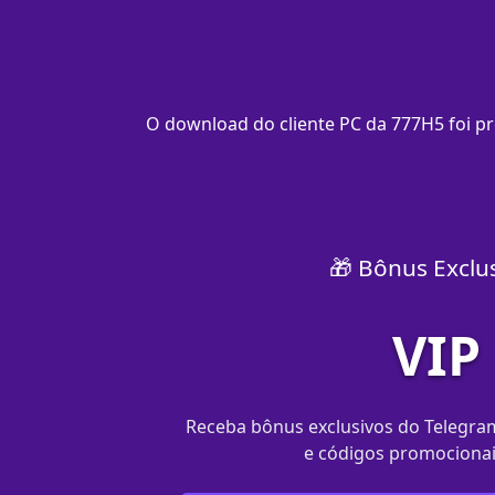
O download do cliente PC da 777H5 foi pro
🎁 Bônus Exclu
VIP
Receba bônus exclusivos do Telegra
e códigos promocionai