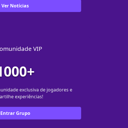
Ver Notícias
Comunidade VIP
1000+
unidade exclusiva de jogadores e
rtilhe experiências!
Entrar Grupo