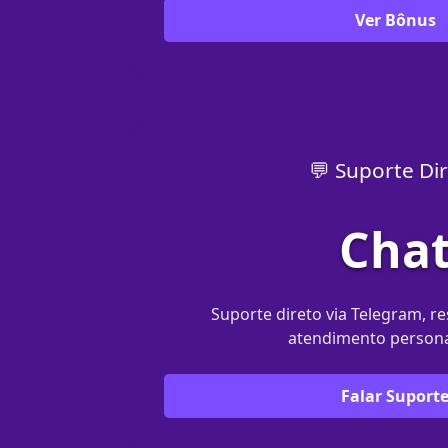
Ver Bônus
💬 Suporte Di
Cha
Suporte direto via Telegram, r
atendimento persona
Falar Suport